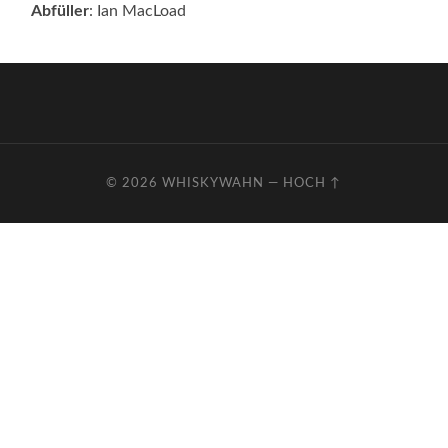
Abfüller
: Ian MacLoad
© 2026
WHISKYWAHN
—
HOCH ↑