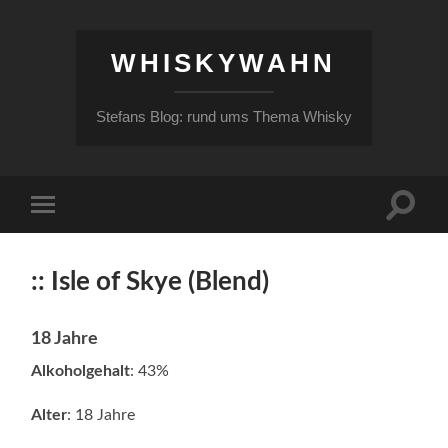
WHISKYWAHN
Stefans Blog: rund ums Thema Whisky
Suchfe
Mobile-
ein-/a
Menü
ein-/ausblenden
:: Isle of Skye (Blend)
18 Jahre
Alkoholgehalt
: 43%
Alter
: 18 Jahre